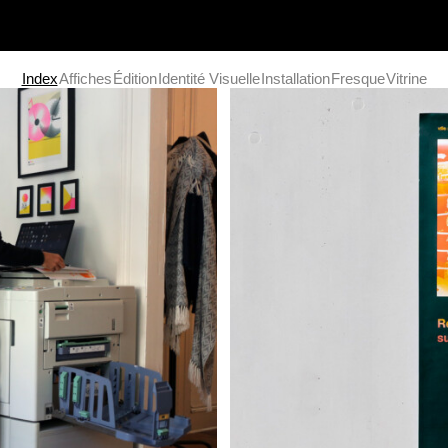
Index
Affiches
Édition
Identité Visuelle
Installation
Fresque
Vitrine